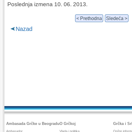
Poslednja izmena 10. 06. 2013.
< Prethodna
Sledeća >
Nazad
Ambasada Grčke u Beogradu
O Grčkoj
Grčka i Sr
Ambasador
Vlada i politika
Opšte inform