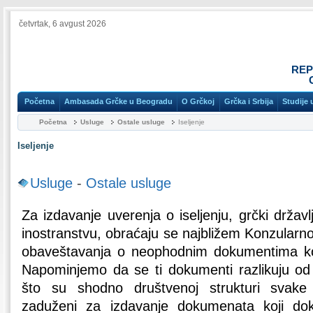
četvrtak, 6 avgust 2026
REP
Početna
Ambasada Grčke u Beogradu
O Grčkoj
Grčka i Srbija
Studije 
Početna
Usluge
Ostale usluge
Iseljenje
Iseljenje
Usluge
-
Ostale usluge
Za izdavanje uverenja o iseljenju, grčki državl
inostranstvu, obraćaju se najbližem Konzularno
obaveštavanja o neophodnim dokumentima koje
Napominjemo da se ti dokumenti razlikuju od
što su shodno društvenoj strukturi svake z
zaduženi za izdavanje dokumenata koji dok