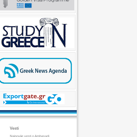
Vesti
Najnovije vesti o Ambasadi