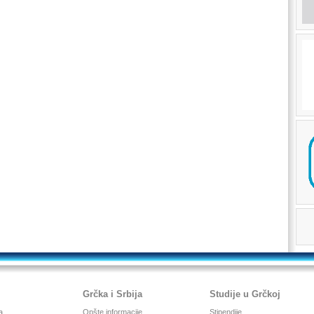
Grčka i Srbija
Studije u Grčkoj
a
Opšte informacije
Stipendije