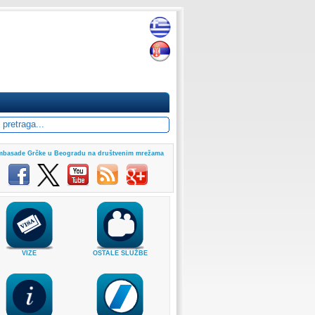
basade Grčke u Beogradu na društvenim mrežama
VIZE
OSTALE SLUŽBE