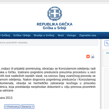
REPUBLIKA GRČKA
Grčka u Srbiji
O Grčkoj
Grčka i Srbija
Studije u Grčkoj
Vesti
Usluge
Zapratite nas
enos posmrtnih ostataka
Am
, rodjaci ili prijatelji preminulog, obraćaju se Konzularnom odeljenju radi
aka u Grčku. Izabrano pogrebno preduzeće preuzima proceduru u vezi
rlih kod nadležnih srpskih vlasti, na osnovu čijeg zvaničnog prevoda se
ularnom odeljenju. Nakon dogovora pogrebnog preduzeća i Konzularnog
okumenata, obavlja se hermetičko zatvaranje kovčega u prisustvu
odnica, koja predstavlja neophodan dokument u cilju prenosa posmrtnih
ta sahrane.
uara 2013.
< Prethodna
Sledeća >