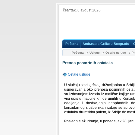
četvrtak, 6 avgust 2026
Početna
Ambasada Grčke u Beogradu
Početna
Usluge
Ostale usluge
Pr
Prenos posmrtnih ostataka
Ostale usluge
U slučaju smrti grčkog državljanina u Srbiji
usmeravanja oko prenosa posmrtnih ostat
sa izdavanjem izvoda iz matične knjige um
vrši upis u matične knjige umrlih u Konz
odeljenja i dostavljanja neophodnih d
konzularnog službenika i izdaje se sprov
ostataka drumskim putem, iz Srbije do mes
Poslednje ažuriranje, u ponedeljak 28. jan