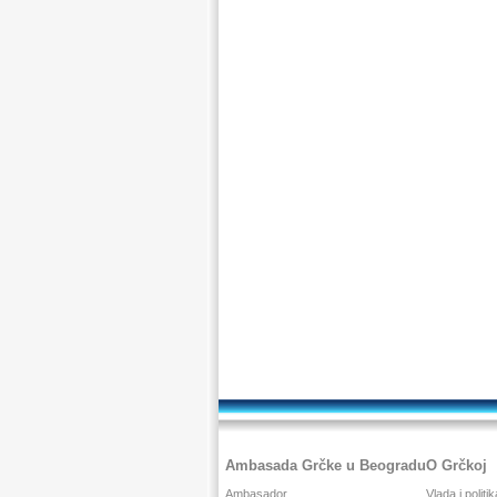
Ambasada Grčke u Beogradu
O Grčkoj
Ambasador
Vlada i politik