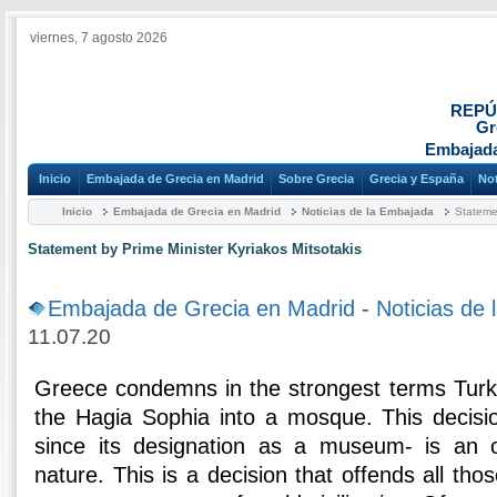
viernes, 7 agosto 2026
REPÚ
Gr
Embajada
Inicio
Embajada de Grecia en Madrid
Sobre Grecia
Grecia y España
Not
Inicio
Embajada de Grecia en Madrid
Noticias de la Embajada
Statemen
Statement by Prime Minister Kyriakos Mitsotakis
Embajada de Grecia en Madrid
-
Noticias de
11.07.20
Greece condemns in the strongest terms Turke
the Hagia Sophia into a mosque. This decisi
since its designation as a museum- is an of
nature. This is a decision that offends all t