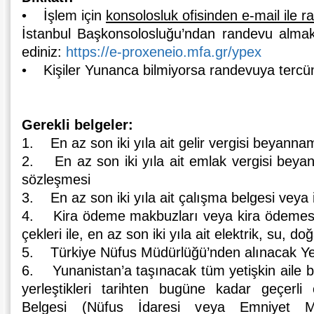
• İşlem için
konsolosluk ofisinden e-mail ile r
İstanbul Başkonsolosluğu’ndan randevu almak i
ediniz:
https://e-proxeneio.mfa.gr/ypex
• Kişiler Yunanca bilmiyorsa randevuya tercüm
Gerekli belgeler:
1. En az son iki yıla ait gelir vergisi beyanna
2. En az son iki yıla ait emlak vergisi beya
sözleşmesi
3. En az son iki yıla ait çalışma belgesi veya i
4. Kira ödeme makbuzları veya kira ödemesi
çekleri ile, en az son iki yıla ait elektrik, su, do
5. Türkiye Nüfus Müdürlüğü’nden alınacak Yer
6. Yunanistan’a taşınacak tüm yetişkin aile bir
yerleştikleri tarihten bugüne kadar geçerli
Belgesi (Nüfus İdaresi veya Emniyet Müd