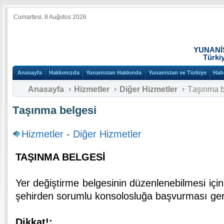
Cumartesi, 8 Auğstos 2026
YUNANİ
Türki
Anasayfa
Hakkımızda
Yunanistan Hakkında
Yunanistan ve Türkiye
Hab
Anasayfa
Hizmetler
Diğer Hizmetler
Τaşınma b
Τaşınma belgesi
Hizmetler
-
Diğer Hizmetler
TAŞINMA BELGESİ
Yer değiştirme belgesinin düzenlenebilmesi için, 
şehirden sorumlu konsolosluğa başvurması gere
Dikkat!: