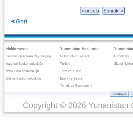
< önceki
Sonraki >
Geri
Hakkımızda
Yunanistan Hakkında
Yunanista
Yunanistan Ankara Büyükelçiliği
Hükümet ve Siyaset
Genel bilgi
İstanbul Başkonsolosluğu
Turizm
Siyasi İlişkile
İzmir Başkonsolosluğu
Tarih ve Kültür
Edirne Başkonsolosluğu
Enerji ve Çevre
Yemek ve Gastronomi
Anasayfa
Copyright © 2026 Yunanistan C