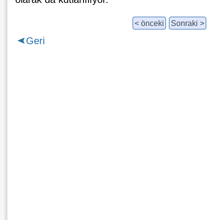
< önceki
Sonraki >
Geri