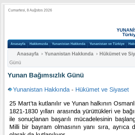
Cumartesi, 8 Auğstos 2026
YUNANİ
Türki
Anasayfa
Hakkımızda
Yunanistan Hakkında
Yunanistan ve Türkiye
Hab
Anasayfa
Yunanistan Hakkında
Hükümet ve Siy
Günü
Yunan Bağımsızlık Günü
Yunanistan Hakkında
-
Hükümet ve Siyaset
25 Mart’ta kutlanılır ve Yunan halkının Osmanl
1821-1830 yılları arasında yürüttükleri ve bağ
ile sonuçlanan başarılı mücadelesinin başlan
Milli bir bayram olmasının yanı sıra, ayrıca
olarak da kutlanılıyor.