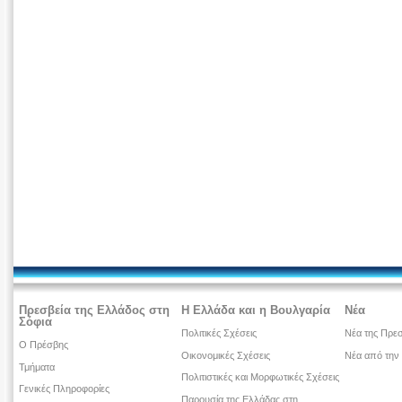
Πρεσβεία της Ελλάδος στη
Η Ελλάδα και η Βουλγαρία
Νέα
Σόφια
Πολιτικές Σχέσεις
Νέα της Πρεσ
Ο Πρέσβης
Οικονομικές Σχέσεις
Νέα από την
Τμήματα
Πολιτιστικές και Μορφωτικές Σχέσεις
Γενικές Πληροφορίες
Παρουσία της Ελλάδας στη