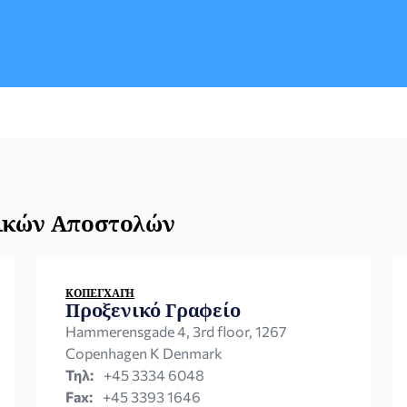
(Familiestyrelsen) του Δανικού Υπουργείου
Δικαιοσύνης, το οποίο πιστοποιεί (με
επισήμανση σφραγίδας) ότι το διαζύγιο
είναι οριστικό και αμετάκλητο.- επικύρωσή
του με σφραγίδα γνησιότητας (Apostille)
από το […]
νικών Αποστολών
ΚΟΠΕΓΧΆΓΗ
Προξενικό Γραφείο
Hammerensgade 4, 3rd floor, 1267
Copenhagen K Denmark
Τηλ:
+45 3334 6048
Fax:
+45 3393 1646