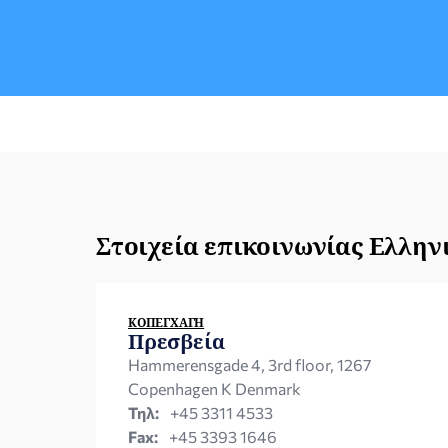
στην Δανία. - Ιατρική βεβαίωση θανάτου,
μεταφρασμένη στα ελληνικά. - Το ελληνικό
διαβατήριο ή/και ταυτότητα του
δηλούντος το θάνατο στο Προξενικό
Γραφείο με αυτοπρόσωπη παρουσία του.
Στοιχεία επικοινωνίας Ελλη
ΚΟΠΕΓΧΆΓΗ
Πρεσβεία
Hammerensgade 4, 3rd floor, 1267
Copenhagen K Denmark
Τηλ:
+45 3311 4533
Fax:
+45 3393 1646