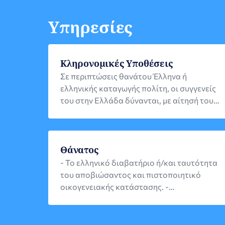
Υπηρεσίες
Κληρονομικές Υποθέσεις
Σε περιπτώσεις θανάτου Έλληνα ή
ελληνικής καταγωγής πολίτη, οι συγγενείς
του στην Ελλάδα δύνανται, με αίτησή τους
στην Ε3 Διεύθυνση του ΥΠΕΞ, να
αναζητήσουν την ύπαρξη διαθήκης του στο
Προξενικό Γραφείο και, εφόσον υπάρχει,
να αιτηθούν τη δημοσίευσή της.
Θάνατος
- Το ελληνικό διαβατήριο ή/και ταυτότητα
του αποβιώσαντος και πιστοποιητικό
οικογενειακής κατάστασης. -
Πιστοποιητικό θανάτου, επικυρωμένο με
σφραγίδα Apostille και μεταφρασμένο στα
ελληνικά από αναγνωρισμένο μεταφραστή