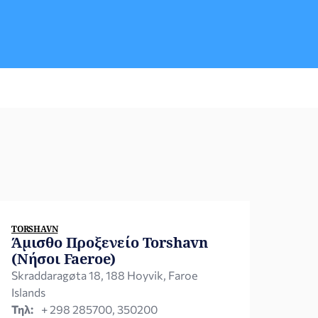
Πρωτότυπο πιστοποιητικό γάμου.-
Διαβατήρια /ή και ταυτότητες. -
Πιστοποιητικό οικογενειακής κατάστασης
του Έλληνα πολίτη.-Πιστοποιητικό
γέννησης αλλοδαπού πολίτη
μεταφρασμένο στην Ελληνική γλώσσα από
μεταφραστή αναγνωρισμένο από την
Προξενική μας Αρχή στην Δανία. Σε
περίπτωση που ο πολίτης […]
TORSHAVN
Άμισθο Προξενείο Torshavn
(Νήσοι Faeroe)
Skraddaragøta 18, 188 Hoyvik, Faroe
Islands
Τηλ:
+ 298 285700, 350200