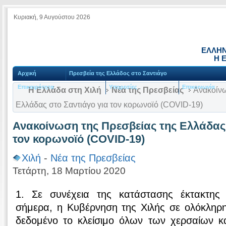
Κυριακή, 9 Αυγούστου 2026
ΕΛΛΗΝ
Η Ε
Αρχική
Πρεσβεία της Ελλάδος στο Σαντιάγο
Επικαιρότητα
Υπηρεσίες
Επικοινωνία
Η Ελλάδα στη Χιλή
Νέα της Πρεσβείας
Ανακοίνω
Ελλάδας στο Σαντιάγο για τον κορωνοϊό (COVID-19)
Ανακοίνωση της Πρεσβείας της Ελλάδας 
τον κορωνοϊό (COVID-19)
Χιλή
-
Νέα της Πρεσβείας
Τετάρτη, 18 Μαρτίου 2020
1. Σε συνέχεια της κατάστασης έκτακτης
σήμερα, η Κυβέρνηση της Χιλής σε ολόκληρη
δεδομένο το κλείσιμο όλων των χερσαίων 