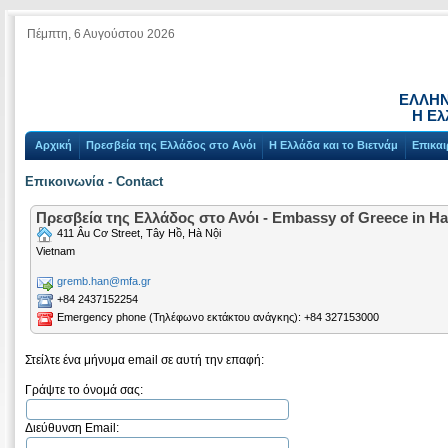
Πέμπτη, 6 Αυγούστου 2026
ΕΛΛΗΝ
Η Ελ
Αρχική
Πρεσβεία της Ελλάδος στο Ανόι
Η Ελλάδα και το Βιετνάμ
Επικαι
Επικοινωνία - Contact
Πρεσβεία της Ελλάδος στο Ανόι - Embassy of Greece in Ha
411 Âu Cơ Street, Tây Hồ, Hà Nội
Vietnam
gremb.han@mfa.gr
+84 2437152254
Emergency phone (Τηλέφωνο εκτάκτου ανάγκης): +84 327153000
Στείλτε ένα μήνυμα email σε αυτή την επαφή:
Γράψτε το όνομά σας:
Διεύθυνση Email: