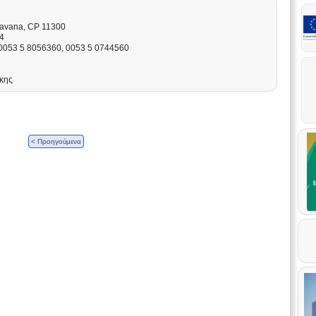
 Havana, CP 11300
4
 0053 5 8056360, 0053 5 0744560
άκης
< Προηγούμενα