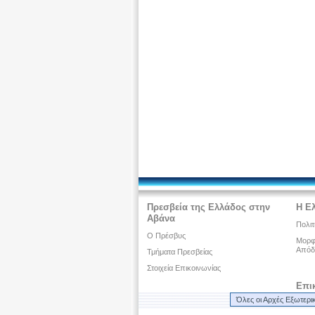
Πρεσβεία της Ελλάδος στην
Η Ε
Αβάνα
Πολιτ
Ο Πρέσβυς
Μορφω
Απόδ
Τμήματα Πρεσβείας
Στοιχεία Επικοινωνίας
Επι
Όλες οι Αρχές Εξωτερι