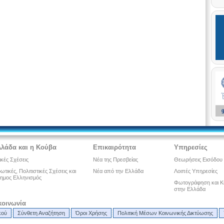
λλάδα και η Κούβα
Επικαιρότητα
Υπηρεσίες
ικές Σχέσεις
Νέα της Πρεσβείας
Θεωρήσεις Εισόδου
τικές, Πολιτιστικές Σχέσεις και
Νέα από την Ελλάδα
Λοιπές Υπηρεσίες
ημος Ελληνισμός
Φωτογράφηση και Κ
στην Ελλάδα
κοινωνία
κού
Σύνθετη Αναζήτηση
Όροι Χρήσης
Πολιτική Μέσων Κοινωνικής Δικτύωσης