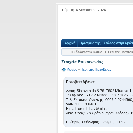
Πέμπτη, 6 Αυγούστου 2026
Αρχική
Πρεσβεία της Ελλάδος στην Αβά
Η Ελλάδα στην Κούβα
Περί της Πρεσβεί
Στοιχεία Επικοινωνίας
Κούβα
-
Περί της Πρεσβείας
Πρεσβεία Αβάνας
Δ/νση: 5ta avenida & 78, 7802 Miramar,
Τηλέφωνο: +53 7 2042995, +53 7 204285
Τηλ. Εκτάκτου Ανάγκης: 0053 5 0744560
VoIP: 211 1768461
Ε-mail: gremb.hav@mfa.gr
∆ιαφ. Ώρας: -7h Ωράριο (ώρα Eλλάδος): 1
Πρέσβυς: Θεόδωρος Τσακίρης - ΠΥΒ