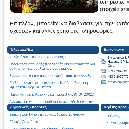
υπηρεσίες 
στοιχεία επ
Επιπλέον, μπορείτε να διαβάσετε για την κατ
σχέσεων και άλλες χρήσιμες πληροφορίες.
Τελευταία Νέα
Επικοινωνία
Καλώς ήλθατε στο e-proxeneio σας !
5ta avenida & 
Havana, CP 11
Πρόσκληση υποβολής προσφοράς για εγκατάσταση και
Cuba
συντήρηση φωτοβολταϊκού συστήματος.
+53 7 2042995,
Ενημέρωση για την τρέχουσα κατάσταση στην Κούβα.
+53 7 2079770
gremb.hav@mf
Επιδημιολογική κατάσταση στην Κούβα – Σύσταση
λήψης κατάλληλων μέτρων
Ημέρα Λατινικής Αμερικής και Καραϊβικής (07.07.2021)
Ανακοίνωση για όσους επιθυμούν να ταξιδέψουν στην
Ελλάδα
Δημοφιλείς Υπηρεσίες
Περί της Πρεσβ
Μήνυμα ΠτΔ, Κ. Σακελλαροπούλου για επέτειο 200 ετών
Εξακρίβωση Γνησιότητας Αλλοδαπών Εγγράφων
Ο Πρέσβυς
από την έναρξη Αγώνα για Ανεξαρτησία
Εθνικές Θεωρήσεις
Τμήματα Πρεσβε
Φιλελληνική Ποίηση και Ελληνική Επανάσταση 1821-
Εναρμονισμένο έντυπο αίτησης θεώρησης