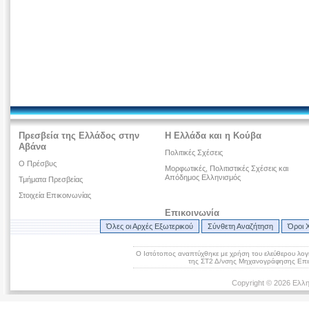
Πρεσβεία της Ελλάδος στην
Η Ελλάδα και η Κούβα
Αβάνα
Πολιτικές Σχέσεις
Ο Πρέσβυς
Μορφωτικές, Πολιτιστικές Σχέσεις και
Απόδημος Ελληνισμός
Τμήματα Πρεσβείας
Στοιχεία Επικοινωνίας
Επικοινωνία
Όλες οι Αρχές Εξωτερικού
Σύνθετη Αναζήτηση
Όροι 
Ο Ιστότοπος αναπτύχθηκε με χρήση του ελεύθερου λογ
της ΣΤ2 Δ/νσης Μηχανογράφησης Επικ
Copyright © 2026 Ελλη