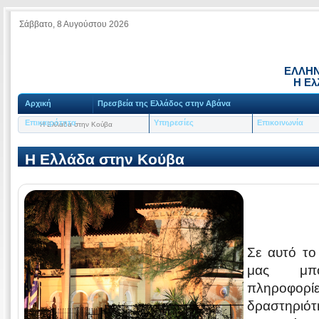
Σάββατο, 8 Αυγούστου 2026
ΕΛΛΗΝ
Η Ελ
Αρχική
Πρεσβεία της Ελλάδος στην Αβάνα
Επικαιρότητα
Υπηρεσίες
Επικοινωνία
Η Ελλάδα στην Κούβα
Η Ελλάδα στην Κούβα
Σε αυτό το
μας μπο
πληροφ
δραστηριότ