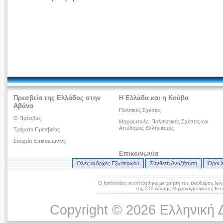
Πρεσβεία της Ελλάδος στην
Η Ελλάδα και η Κούβα
Αβάνα
Πολιτικές Σχέσεις
Ο Πρέσβυς
Μορφωτικές, Πολιτιστικές Σχέσεις και
Απόδημος Ελληνισμός
Τμήματα Πρεσβείας
Στοιχεία Επικοινωνίας
Επικοινωνία
Όλες οι Αρχές Εξωτερικού
Σύνθετη Αναζήτηση
Όροι 
Ο Ιστότοπος αναπτύχθηκε με χρήση του ελεύθερου λογ
της ΣΤ2 Δ/νσης Μηχανογράφησης Επικ
Copyright © 2026 Ελληνική