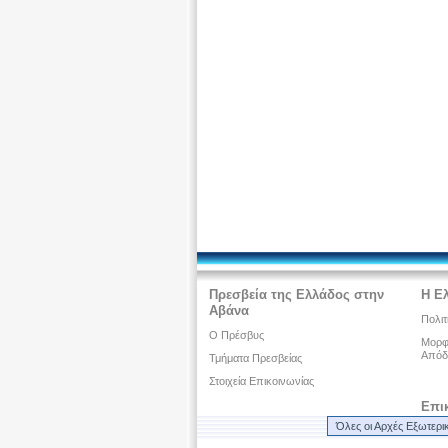
Πρεσβεία της Ελλάδος στην
Η Ε
Αβάνα
Πολιτ
Ο Πρέσβυς
Μορφω
Απόδ
Τμήματα Πρεσβείας
Στοιχεία Επικοινωνίας
Επι
Όλες οι Αρχές Εξωτερι