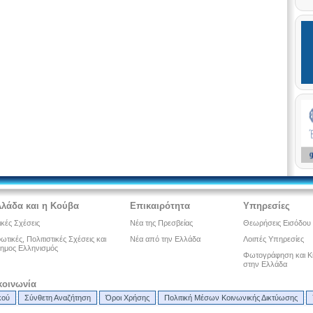
λλάδα και η Κούβα
Επικαιρότητα
Υπηρεσίες
ικές Σχέσεις
Νέα της Πρεσβείας
Θεωρήσεις Εισόδου
τικές, Πολιτιστικές Σχέσεις και
Νέα από την Ελλάδα
Λοιπές Υπηρεσίες
ημος Ελληνισμός
Φωτογράφηση και Κ
στην Ελλάδα
κοινωνία
κού
Σύνθετη Αναζήτηση
Όροι Χρήσης
Πολιτική Μέσων Κοινωνικής Δικτύωσης