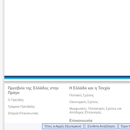
Πρεσβεία της Ελλάδος στην
Η Ελλάδα και η Τσεχία
Πράγα
Πολιτικές Σχέσεις
Ο Πρέσβης
Οικονομικές Σχέσεις
Τμήματα Πρεσβείας
Μορφωτικές, Πολιτιστικές Σχέσεις και
Απόδημος Ελληνισμός
Στοιχεία Επικοινωνίας
Επικοινωνία
Όλες οι Αρχές Εξωτερικού
Σύνθετη Αναζήτηση
Όροι 