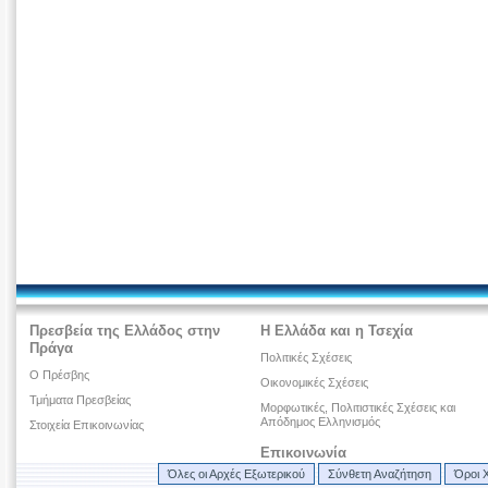
Πρεσβεία της Ελλάδος στην
Η Ελλάδα και η Τσεχία
Πράγα
Πολιτικές Σχέσεις
Ο Πρέσβης
Οικονομικές Σχέσεις
Τμήματα Πρεσβείας
Μορφωτικές, Πολιτιστικές Σχέσεις και
Απόδημος Ελληνισμός
Στοιχεία Επικοινωνίας
Επικοινωνία
Όλες οι Αρχές Εξωτερικού
Σύνθετη Αναζήτηση
Όροι 