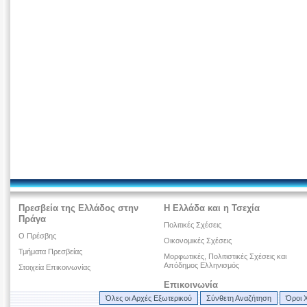
Πρεσβεία της Ελλάδος στην
Η Ελλάδα και η Τσεχία
Πράγα
Πολιτικές Σχέσεις
Ο Πρέσβης
Οικονομικές Σχέσεις
Τμήματα Πρεσβείας
Μορφωτικές, Πολιτιστικές Σχέσεις και
Απόδημος Ελληνισμός
Στοιχεία Επικοινωνίας
Επικοινωνία
Όλες οι Αρχές Εξωτερικού
Σύνθετη Αναζήτηση
Όροι 