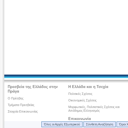
Πρεσβεία της Ελλάδος στην
Η Ελλάδα και η Τσεχία
Πράγα
Πολιτικές Σχέσεις
Ο Πρέσβης
Οικονομικές Σχέσεις
Τμήματα Πρεσβείας
Μορφωτικές, Πολιτιστικές Σχέσεις και
Απόδημος Ελληνισμός
Στοιχεία Επικοινωνίας
Επικοινωνία
Όλες οι Αρχές Εξωτερικού
Σύνθετη Αναζήτηση
Όροι 