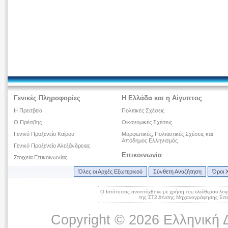
Γενικές Πληροφορίες
Η Ελλάδα και η Αίγυπτος
Η Πρεσβεία
Πολιτικές Σχέσεις
Ο Πρέσβης
Οικονομικές Σχέσεις
Γενικό Προξενείο Καΐρου
Μορφωτικές, Πολιτιστικές Σχέσεις και
Απόδημος Ελληνισμός
Γενικό Προξενείο Αλεξάνδρειας
Επικοινωνία
Στοιχεία Επικοινωνίας
Όλες οι Αρχές Εξωτερικού
Σύνθετη Αναζήτηση
Όροι 
Ο Ιστότοπος αναπτύχθηκε με χρήση του ελεύθερου λογ
της ΣΤ2 Δ/νσης Μηχανογράφησης Επικ
Copyright © 2026 Ελληνική