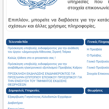
υπηρεσίες που 
στοιχεία επικοινωνία
Επιπλέον, μπορείτε να διαβάσετε για την κατ
σχέσεων και άλλες χρήσιμες πληροφορίες.
Τελευταία Νέα
Γενικές Πληροφ
Πρόσκληση υποβολής ενδιαφέροντος για την ανάθεση
Η Πρεσβεία
του έργου «Δημιουργία Αίθουσας Στρατή Τσίρκα
Ο Πρέσβης
Καλώς ήλθατε στο e-proxeneio σας !
Γενικό Προξενεί
Πρόσκληση υποβολής ενδιαφέροντος για την
αναβάθμιση ηλεκτρονικού εξοπλισμού Πρεσβείας Καΐρου
Γενικό Προξενεί
ΠΡΟΣΚΛΗΣΗ ΕΚΔΗΛΩΣΗΣ ΕΝΔΙΑΦΕΡΟΝΤΟΣ ΓIA
Στοιχεία Επικοιν
ΠΡΟΣΛΗΨΗ ΕΠΙΤΟΠΙΟΥ ΕΠΟΧΙΚΟΥ ΠΡΟΣΩΠΙΚΟΥ ΓΙΑ
ΤΗΝ ΕΝΙΣΧΥΣΗ ΤΟΥ ΤΜΗΜΑΤΟΣ ΕΚΔΟΣΗΣ
ΘΕΩΡΗΣΕΩΝ
ΠΡΟΣΚΛΗΣΗ ΕΚΔΗΛΩΣΗΣ ΕΝΔΙΑΦΕΡΟΝΤΟΣ
Δημοφιλείς Υπηρεσίες
Θεωρήσεις
Εξακρίβωση Γνησιότητας Αλλοδαπών Εγγράφων
Πρόσκληση υποβολής προσφοράς για εργασίες σε κτίρια
Γενικού Προξενείου και κατοικίας Αλεξανδρείας
Διαβατήρια
ΠΡΟΣΚΛΗΣΗ ΕΚΔΗΛΩΣΗΣ ΕΝΔΙΑΦΕΡΟΝΤΟΣ
Επικυρώσεις