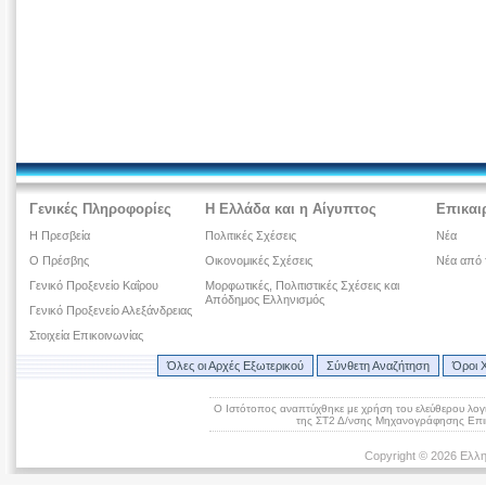
Γενικές Πληροφορίες
Η Ελλάδα και η Αίγυπτος
Επικαι
Η Πρεσβεία
Πολιτικές Σχέσεις
Νέα
Ο Πρέσβης
Οικονομικές Σχέσεις
Νέα από 
Γενικό Προξενείο Καΐρου
Μορφωτικές, Πολιτιστικές Σχέσεις και
Απόδημος Ελληνισμός
Γενικό Προξενείο Αλεξάνδρειας
Στοιχεία Επικοινωνίας
Όλες οι Αρχές Εξωτερικού
Σύνθετη Αναζήτηση
Όροι 
Ο Ιστότοπος αναπτύχθηκε με χρήση του ελεύθερου λογ
της ΣΤ2 Δ/νσης Μηχανογράφησης Επικ
Copyright © 2026 Ελλη