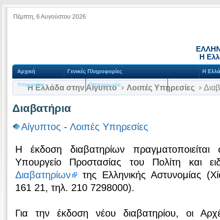
Πέμπτη, 6 Αυγούστου 2026
ΕΛΛΗΝ
Η Ελλ
Αρχική
Γενικές Πληροφορίες
Η Ελλά
Υπηρεσίες
Επικοινωνία
Η Ελλάδα στην Αίγυπτο
Λοιπές Υπηρεσίες
Διαβ
Διαβατήρια
Αίγυπτος
-
Λοιπές Υπηρεσίες
Η έκδοση διαβατηρίων πραγματοποιείται
Υπουργείο Προστασίας του Πολίτη και ει
Διαβατηρίων
της Ελληνικής Αστυνομίας (Χί
161 21, τηλ. 210 7298000).
Για την έκδοση νέου διαβατηρίου, οι Αρχ