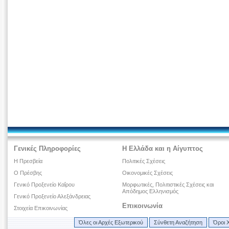
Γενικές Πληροφορίες
Η Ελλάδα και η Αίγυπτος
Η Πρεσβεία
Πολιτικές Σχέσεις
Ο Πρέσβης
Οικονομικές Σχέσεις
Γενικό Προξενείο Καΐρου
Μορφωτικές, Πολιτιστικές Σχέσεις και
Απόδημος Ελληνισμός
Γενικό Προξενείο Αλεξάνδρειας
Επικοινωνία
Στοιχεία Επικοινωνίας
Όλες οι Αρχές Εξωτερικού
Σύνθετη Αναζήτηση
Όροι 