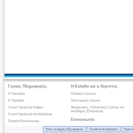
Γενικές Πληροφορίες
Η Ελλάδα και η Αίγυπτος
Η Πρεσβεία
Πολιτικές Σχέσεις
Ο Πρέσβης
Οικονομικές Σχέσεις
Γενικό Προξενείο Καΐρου
Μορφωτικές, Πολιτιστικές Σχέσεις και
Απόδημος Ελληνισμός
Γενικό Προξενείο Αλεξάνδρειας
Επικοινωνία
Στοιχεία Επικοινωνίας
Όλες οι Αρχές Εξωτερικού
Σύνθετη Αναζήτηση
Όροι 