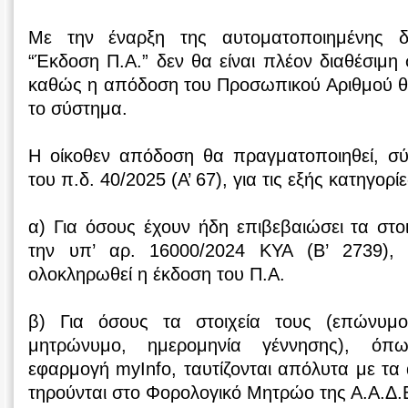
Με την έναρξη της αυτοματοποιημένης δι
“Έκδοση Π.Α.” δεν θα είναι πλέον διαθέσιμη
καθώς η απόδοση του Προσωπικού Αριθμού θα
το σύστημα.
Η οίκοθεν απόδοση θα πραγματοποιηθεί, σ
του π.δ. 40/2025 (Α’ 67), για τις εξής κατηγορί
α) Για όσους έχουν ήδη επιβεβαιώσει τα στ
την υπ’ αρ. 16000/2024 ΚΥΑ (Β’ 2739),
ολοκληρωθεί η έκδοση του Π.Α.
β) Για όσους τα στοιχεία τους (επώνυμ
μητρώνυμο, ημερομηνία γέννησης), όπω
εφαρμογή myInfo, ταυτίζονται απόλυτα με τα 
τηρούνται στο Φορολογικό Μητρώο της Α.Α.Δ.