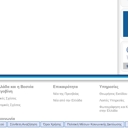
λλάδα και η Βοσνία
Επικαιρότητα
Υπηρεσίες
εγοβίνη
Νέα της Πρεσβείας
Θεωρήσεις Εισόδου
ικές Σχέσεις
Νέα από την Ελλάδα
Λοιπές Υπηρεσίες
ομικές Σχέσεις
Φωτογράφηση και Κ
στην Ελλάδα
κοινωνία
κού
Σύνθετη Αναζήτηση
Όροι Χρήσης
Πολιτική Μέσων Κοινωνικής Δικτύωσης