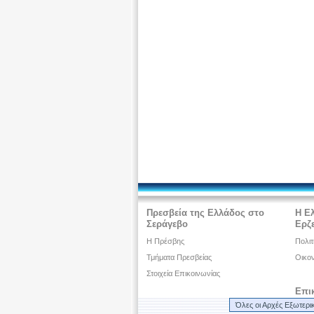
Πρεσβεία της Ελλάδος στο
Η Ε
Σεράγεβο
Ερζ
H Πρέσβης
Πολιτ
Τμήματα Πρεσβείας
Οικον
Στοιχεία Επικοινωνίας
Επι
Όλες οι Αρχές Εξωτερι