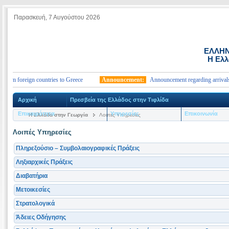
Παρασκευή, 7 Αυγούστου 2026
ΕΛΛΗΝ
Η Ελλ
om foreign countries to Greece
Announcement:
Announcement regarding arrivals fro
Αρχική
Πρεσβεία της Ελλάδος στην Τιφλίδα
Επικαιρότητα
Υπηρεσίες
Επικοινωνία
Η Ελλάδα στην Γεωργία
Λοιπές Υπηρεσίες
Λοιπές Υπηρεσίες
Πληρεξούσιο – Συμβολαιογραφικές Πράξεις
Ληξιαρχικές Πράξεις
Διαβατήρια
Μετοικεσίες
Στρατολογικά
Άδειες Οδήγησης