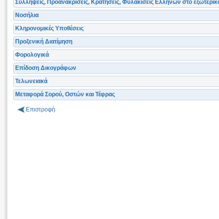
Συλλήψεις, Προανακρίσεις, Κρατήσεις, Φυλακίσεις Ελλήνων στο εξωτερικ
Νοσήλια
Κληρονομικές Υποθέσεις
Προξενική Διατίμηση
Φορολογικά
Επίδοση Δικογράφων
Τελωνειακά
Μεταφορά Σορού, Οστών και Τέφρας
Επιστροφή