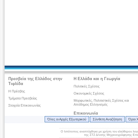
Πρεσβεία της Ελλάδος στην
Η Ελλάδα και η Γεωργία
Τιφλίδα
Πολιτικές Σχέσεις
Η Πρέσβης
Οικονομικές Σχέσεις
Τμήματα Πρεσβείας
Μορφωτικές, Πολιτιστικές Σχέσεις και
Απόδημος Ελληνισμός
Στοιχεία Επικοινωνίας
Επικοινωνία
Όλες οι Αρχές Εξωτερικού
Σύνθετη Αναζήτηση
Όροι 
Ο Ιστότοπος αναπτύχθηκε με χρήση του ελεύθερου λογ
της ΣΤ2 Δ/νσης Μηχανογράφησης Επικ