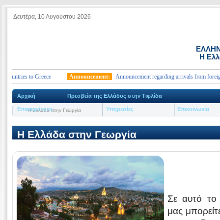
Δευτέρα, 10 Αυγούστου 2026
ΕΛΛΗΝ
Η Ελλ
untries to Greece
Announcement:
Announcement regarding arrivals from foreign cou
Αρχική
Πρεσβεία της Ελλάδος στην Τιφλίδα
Επικαιρότητα
Υπηρεσίες
Επικοινωνία
Η Ελλάδα στην Γεωργία
Η Ελλάδα στην Γεωργία
Σε αυτό το 
μας μπορείτ