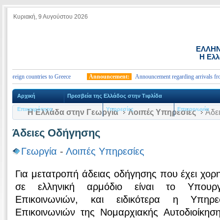
Κυριακή, 9 Αυγούστου 2026
ΕΛΛΗΝ
Η Ελλ
oreign countries to Greece
Announcement:
Announcement regarding arrivals from f
Αρχική
Πρεσβεία της Ελλάδος στην Τιφλίδα
Επικαιρότητα
Υπηρεσίες
Επικοινωνία
Η Ελλάδα στην Γεωργία
Λοιπές Υπηρεσίες
Άδε
Άδειες Οδήγησης
Γεωργία
-
Λοιπές Υπηρεσίες
Για μετατροπή άδειας οδήγησης που έχει χορ
σε ελληνική αρμόδιο είναι το Υπουρ
Επικοινωνιών, και ειδικότερα η Υπηρ
Επικοινωνιών της Νομαρχιακής Αυτοδιοίκηση