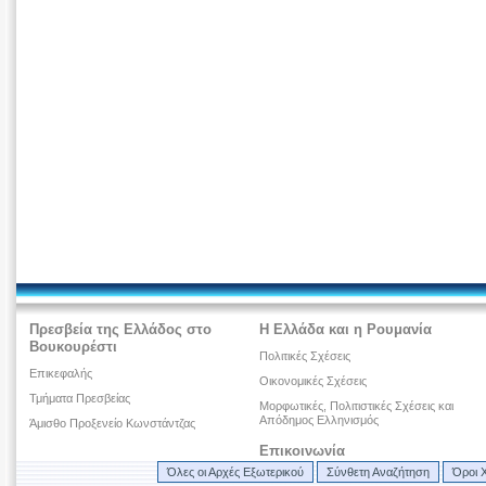
Πρεσβεία της Ελλάδος στο
Η Ελλάδα και η Ρουμανία
Βουκουρέστι
Πολιτικές Σχέσεις
Επικεφαλής
Οικονομικές Σχέσεις
Τμήματα Πρεσβείας
Μορφωτικές, Πολιτιστικές Σχέσεις και
Απόδημος Ελληνισμός
Άμισθο Προξενείο Κωνστάντζας
Επικοινωνία
Όλες οι Αρχές Εξωτερικού
Σύνθετη Αναζήτηση
Όροι 