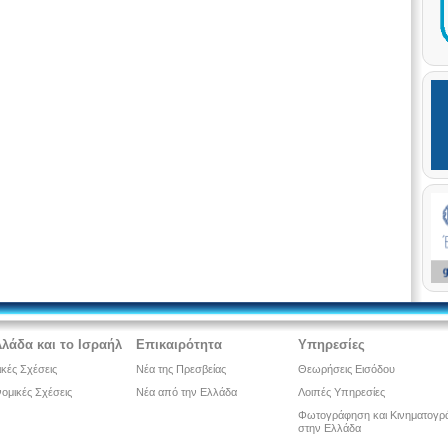
λλάδα και το Ισραήλ
Επικαιρότητα
Υπηρεσίες
ικές Σχέσεις
Νέα της Πρεσβείας
Θεωρήσεις Εισόδου
ομικές Σχέσεις
Νέα από την Ελλάδα
Λοιπές Υπηρεσίες
Φωτογράφηση και Κινηματογρ
στην Ελλάδα