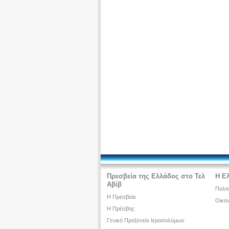
Πρεσβεία της Ελλάδος στο Τελ
Η Ε
Αβίβ
Πολιτ
Η Πρεσβεία
Οικον
H Πρέσβης
Γενικό Προξενείο Ιεροσολύμων