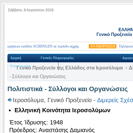
Σάββατο, 8 Αυγούστου 2026
ΕΛΛΗΝ
Γενικό Προξενείο
ή θεωρήσεων εισόδου SCHENGEN σε περίοδο αιχμής
ΑΝΑΚΟΙΝΩΣΗ
Τηλέφωνα έκτ
Αρχική
Γενικές Πληροφορίες
Διμερε
Επικοινωνία
Γενικό Προξενείο της Ελλάδος στα Ιεροσόλυμα
Δ
- Σύλλογοι και Οργανώσεις
Πολιτιστικά - Σύλλογοι και Οργανώσεις
Ιεροσόλυμα, Γενικό Προξενείο -
Διμερείς Σχέσ
Ελληνική Κοινότητα Ιεροσολύμων
Έτος Ίδρυσης: 1948
Πρόεδρος: Αναστάσης Δαμιανός