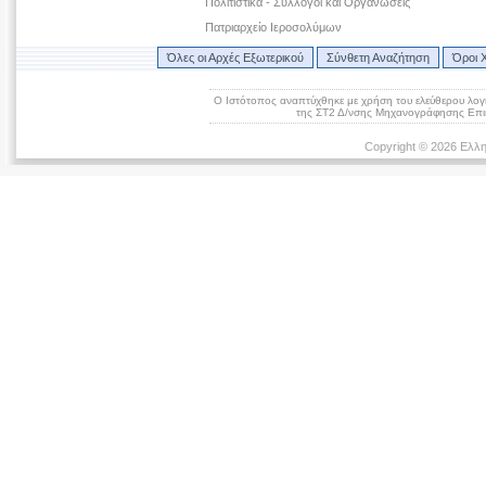
Πολιτιστικά - Σύλλογοι και Οργανώσεις
Πατριαρχείο Ιεροσολύμων
Όλες οι Αρχές Εξωτερικού
Σύνθετη Αναζήτηση
Όροι 
Ο Ιστότοπος αναπτύχθηκε με χρήση του ελεύθερου λογ
της ΣΤ2 Δ/νσης Μηχανογράφησης Επικ
Copyright © 2026 Ελλη