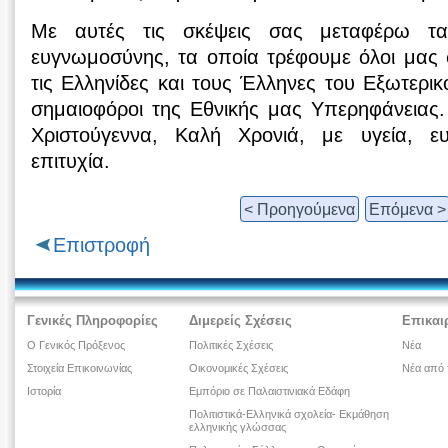
Με αυτές τις σκέψεις σας μεταφέρω τα
ευγνωμοσύνης, τα οποία τρέφουμε όλοι μας 
τις Ελληνίδες και τους Έλληνες του Εξωτερι
σημαιοφόροι της Εθνικής μας Υπερηφάνειας.
Χριστούγεννα, Καλή Χρονιά, με υγεία, ε
επιτυχία.
< Προηγούμενα
Επόμενα >
Επιστροφή
Γενικές Πληροφορίες
Διμερείς Σχέσεις
Επικαι
Ο Γενικός Πρόξενος
Πολιτικές Σχέσεις
Νέα
Στοιχεία Επικοινωνίας
Οικονομικές Σχέσεις
Νέα από 
Ιστορία
Εμπόριο σε Παλαιστινιακά Εδάφη
Πολιτιστικά-Ελληνικά σχολεία- Εκμάθηση
ελληνικής γλώσσας