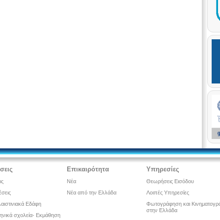
έσεις
Επικαιρότητα
Υπηρεσίες
ις
Νέα
Θεωρήσεις Εισόδου
έσεις
Νέα από την Ελλάδα
Λοιπές Υπηρεσίες
αιστινιακά Εδάφη
Φωτογράφηση και Κινηματογρ
στην Ελλάδα
ληνικά σχολεία- Εκμάθηση