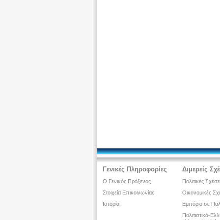
Γενικές Πληροφορίες
Διμερείς Σχ
Ο Γενικός Πρόξενος
Πολιτικές Σχέσε
Στοιχεία Επικοινωνίας
Οικονομικές Σχ
Ιστορία
Εμπόριο σε Παλ
Πολιτιστικά-Ελ