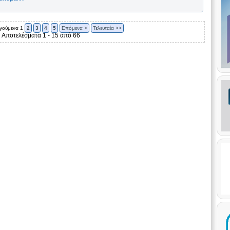
γούμενα
1
2
3
4
5
Επόμενα >
Τελευταία >>
Αποτελέσματα 1 - 15 από 66