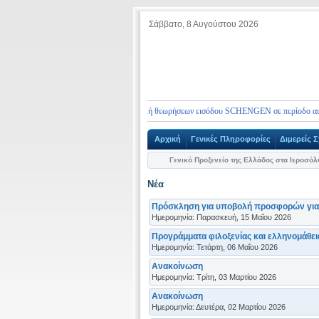
Σάββατο, 8 Αυγούστου 2026
Η
Ορισμός ραντεβού για την υποβολή θεωρήσεων εισόδου SCHENGEN σε περίοδο αιχμής
Αρχική
Γενικές Πληροφορίες
Διμερείς Σ
Γενικό Προξενείο της Ελλάδος στα Ιεροσό
Νέα
Πρόσκληση για υποβολή προσφορών για 
Ημερομηνία: Παρασκευή, 15 Μαΐου 2026
Προγράμματα φιλοξενίας και ελληνομάθε
Ημερομηνία: Τετάρτη, 06 Μαΐου 2026
Ανακοίνωση
Ημερομηνία: Τρίτη, 03 Μαρτίου 2026
Ανακοίνωση
Ημερομηνία: Δευτέρα, 02 Μαρτίου 2026