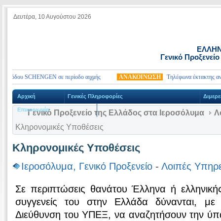
Δευτέρα, 10 Αυγούστου 2026
ΕΛΛΗΝ
Γενικό Προξενείο
εισόδου SCHENGEN σε περίοδο αιχμής
ΑΝΑΚΟΙΝΩΣΗ
Τηλέφωνα έκτακτης ανάγκη
Αρχική
Γενικές Πληροφορίες
Διμερε
Επικοινωνία
Γενικό Προξενείο της Ελλάδος στα Ιεροσόλυμα
Λ
Κληρονομικές Υποθέσεις
Κληρονομικές Υποθέσεις
Ιεροσόλυμα, Γενικό Προξενείο
-
Λοιπές Υπηρε
Σε περιπτώσεις θανάτου Έλληνα ή ελληνικής
συγγενείς του στην Ελλάδα δύνανται, με
Διεύθυνση του ΥΠΕΞ, να αναζητήσουν την ύπ