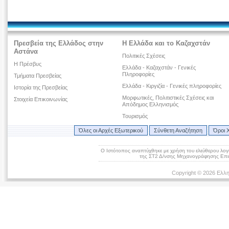
Πρεσβεία της Ελλάδος στην
Η Ελλάδα και το Καζαχστάν
Αστάνα
Πολιτικές Σχέσεις
Η Πρέσβυς
Ελλάδα - Καζαχστάν - Γενικές
Πληροφορίες
Τμήματα Πρεσβείας
Ελλάδα - Κιργιζία - Γενικές πληροφορίες
Ιστορία της Πρεσβείας
Μορφωτικές, Πολιτιστικές Σχέσεις και
Στοιχεία Επικοινωνίας
Απόδημος Ελληνισμός
Τουρισμός
Όλες οι Αρχές Εξωτερικού
Σύνθετη Αναζήτηση
Όροι 
Ο Ιστότοπος αναπτύχθηκε με χρήση του ελεύθερου λογ
της ΣΤ2 Δ/νσης Μηχανογράφησης Επικ
Copyright © 2026 Ελλη