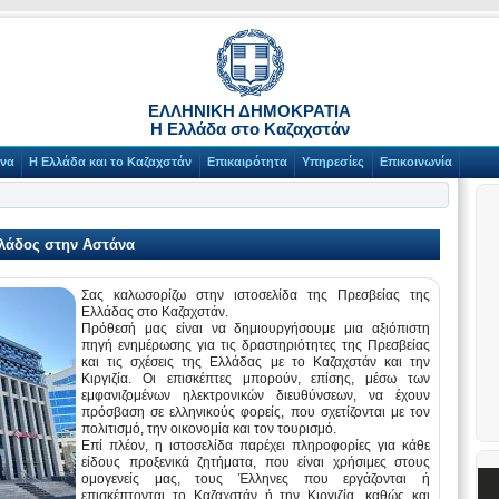
ΕΛΛΗΝΙΚΗ ΔΗΜΟΚΡΑΤΙΑ
Η Ελλάδα στο Καζαχστάν
άνα
Η Ελλάδα και το Καζαχστάν
Επικαιρότητα
Υπηρεσίες
Επικοινωνία
λλάδος στην Αστάνα
Σας καλωσορίζω στην ιστοσελίδα της Πρεσβείας της
Ελλάδας στο Καζαχστάν.
Πρόθεσή μας είναι να δημιουργήσουμε μια αξιόπιστη
πηγή ενημέρωσης για τις δραστηριότητες της Πρεσβείας
και τις σχέσεις της Ελλάδας με το Καζαχστάν και την
Κιργιζία. Οι επισκέπτες μπορούν, επίσης, μέσω των
εμφανιζομένων ηλεκτρονικών διευθύνσεων, να έχουν
πρόσβαση σε ελληνικούς φορείς, που σχετίζονται με τον
πολιτισμό, την οικονομία και τον τουρισμό.
Επί πλέον, η ιστοσελίδα παρέχει πληροφορίες για κάθε
είδους προξενικά ζητήματα, που είναι χρήσιμες στους
ομογενείς μας, τους Έλληνες που εργάζονται ή
επισκέπτονται το Καζαχστάν ή την Κιργιζία, καθώς και