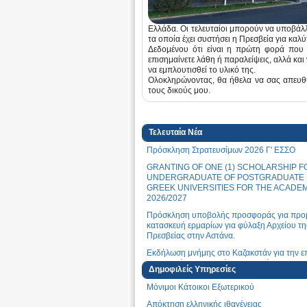
Ελλάδα. Οι τελευταίοι μπορούν να υποβάλ
τα οποία έχει συστήσει η Πρεσβεία για καλ
Δεδομένου ότι είναι η πρώτη φορά που λ
επισημαίνετε λάθη ή παραλείψεις, αλλά κα
να εμπλουτισθεί το υλικό της.
Ολοκληρώνοντας, θα ήθελα να σας απευθύ
τους δικούς μου.
Τελευταία Νέα
Πρόσκληση Στρατευσίμων 2026 Γ' ΕΣΣΟ
GRANTING OF ONE (1) SCHOLARSHIP F
UNDERGRADUATE OF POSTGRADUATE S
GREEK UNIVERSITIES FOR THE ACADE
2026/2027
Πρόσκληση υποβολής προσφοράς για προμ
κατασκευή ερμαρίων για φύλαξη Αρχείου τη
Πρεσβείας στην Αστάνα.
Εκδήλωση μνήμης στο Καζακστάν για την επ
Γενοκτονίας των Ελλήνων του Πόντου (19 
Δημοφιλείς Υπηρεσίες
Συμμετοχή της Πρεσβείας στην ετήσια εκδ
Μόνιμοι Κάτοικοι Εξωτερικού
EUROFEST 2026, αφιερωμένη στον εορτασ
Ημέρας της Ευρώπης στην Αστάνα.
Aπόκτηση ελληνικής ιθαγένειας