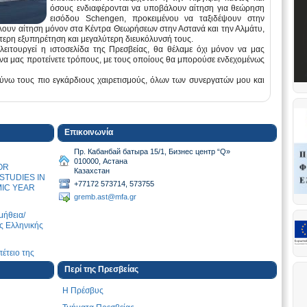
όσους ενδιαφέρονται να υποβάλουν αίτηση για θεώρηση
εισόδου Schengen, προκειμένου να ταξιδέψουν στην
λουν αίτηση μόνον στα Κέντρα Θεωρήσεων στην Αστανά και την Αλμάτυ,
ύτερη εξυπηρέτηση και μεγαλύτερη διευκόλυνσή τους.
ειτουργεί η ιστοσελίδα της Πρεσβείας, θα θέλαμε όχι μόνον να μας
ι να μας προτείνετε τρόπους, με τους οποίους θα μπορούσε ενδεχομένως
νω τους πιο εγκάρδιους χαιρετισμούς, όλων των συνεργατών μου και
Επικοινωνία
Пр. Кабанбай батыра 15/1, Бизнес центр “Q»
010000, Астана
OR
Казахстан
TUDIES IN
+77172 573714, 573755
MIC YEAR
gremb.ast@mfa.gr
ήθεια/
ς Ελληνικής
έτειο της
Μαιου 2026).
Περί της Πρεσβείας
ήλωση
Η Πρέσβυς
μό της