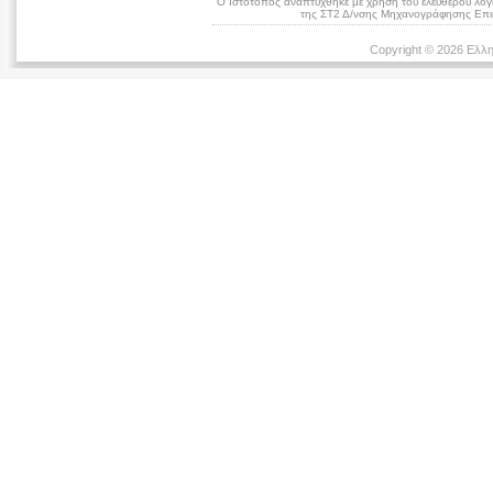
Ο Ιστότοπος αναπτύχθηκε με χρήση του ελεύθερου λογ
της ΣΤ2 Δ/νσης Μηχανογράφησης Επικ
Copyright © 2026 Ελλη