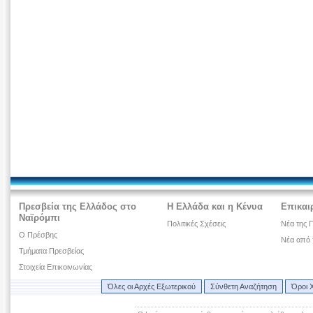
Πρεσβεία της Ελλάδος στο
Η Ελλάδα και η Κένυα
Επικαι
Ναϊρόμπι
Πολιτικές Σχέσεις
Νέα της 
Ο Πρέσβης
Νέα από 
Τμήματα Πρεσβείας
Στοιχεία Επικοινωνίας
Όλες οι Αρχές Εξωτερικού
Σύνθετη Αναζήτηση
Όροι 