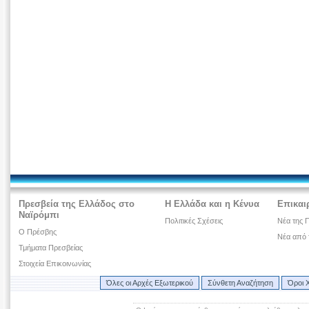
Πρεσβεία της Ελλάδος στο
Η Ελλάδα και η Κένυα
Επικαι
Ναϊρόμπι
Πολιτικές Σχέσεις
Νέα της 
Ο Πρέσβης
Νέα από 
Τμήματα Πρεσβείας
Στοιχεία Επικοινωνίας
Όλες οι Αρχές Εξωτερικού
Σύνθετη Αναζήτηση
Όροι 