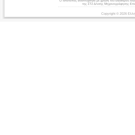
Ο Ιστότοπος αναπτύχθηκε με χρήση του ελεύθερου λογ
της ΣΤ2 Δ/νσης Μηχανογράφησης Επικ
Copyright © 2026 Ελλη