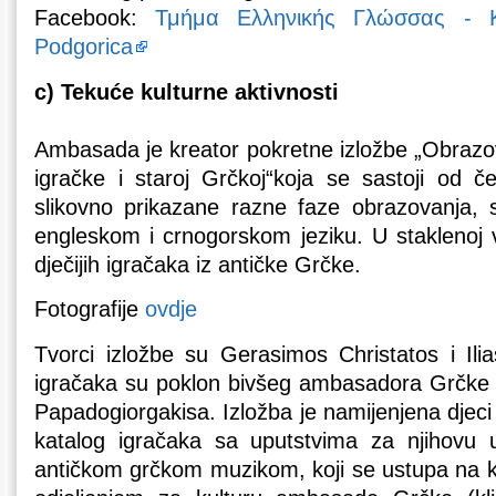
Facebook:
Τμήμα Ελληνικής Γλώσσας - K
Podgorica
c) Tekuće kulturne aktivnosti
Ambasada je kreator pokretne izložbe „Obrazov
igračke i staroj Grčkoj“koja se sastoji od če
slikovno prikazane razne faze obrazovanja,
engleskom i crnogorskom jeziku. U staklenoj vi
dječijih igračaka iz antičke Grčke.
Fotografije
ovdje
Tvorci izložbe su Gerasimos Christatos i Ili
igračaka su poklon bivšeg ambasadora Grčke 
Papadogiorgakisa. Izložba je namijenjena djeci 
katalog igračaka sa uputstvima za njihovu
antičkom grčkom muzikom, koji se ustupa na k