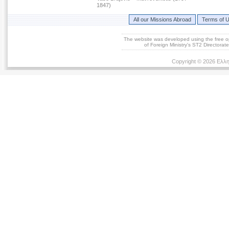
1847)
All our Missions Abroad
Terms of 
The website was developed using the free 
of Foreign Ministry's ST2 Directora
Copyright © 2026 Ελλη