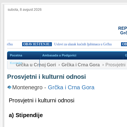
subota, 8 avgust 2026
REP
Grč
Grčku
OBAVJEŠTENJE:
Uslovi za ulazak kućnih ljubimaca u Grčku
OBAVJ
Pocetna
Ambasada u Podgorici
G
Kontakt
Grčka u Crnoj Gori
Grčka i Crna Gora
Prosvjetni 
Prosvjetni i kulturni odnosi
Montenegro -
Grčka i Crna Gora
Prosvjetni i kulturni odnosi
a) Stipendije