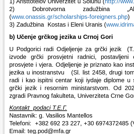
1) Aristtotelov Univerzitet u Solunu (
http://www
2) Dobrotvorna zadužbina „Ale
(
www.onassis.gr/scholarships-foreigners.php
)
3) Zadužbina Kostas i Eleni Uranis (
www.idrim
b) Učenje grčkog jezika u Crnoj Gori
U Podgorici radi Odjeljenje za grčki jezik (
izvode grčki prosvjetni radnici, postavljeni
prosvjete i vjera. Odjeljenje je priznato kao ins
jezika u inostranstvu (Sl. list 2458, drugi to
radi i kao ispitni centar koji iydaje diplome 
grčki jezik i resornim ministarstvom. Od 20
zgradi Pravnog fakulteta, Univerziteta Crne Go
Kontakt podaci Τ.Ε.Γ.
Nastavnik: g. Vasilios Mantellos
Telefoni: +382 692 23 227, +30 6974372485 (
Email: teg.pod@mfa.gr