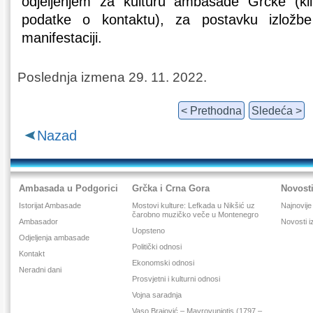
odjeljenjem za kulturu ambasade Grčke (kli
podatke o kontaktu), za postavku izložbe
manifestaciji.
Poslednja izmena 29. 11. 2022.
< Prethodna
Sledeća >
Nazad
Ambasada u Podgorici
Grčka i Crna Gora
Novost
Istorijat Ambasade
Mostovi kulture: Lefkada u Nikšić uz
Najnovije 
čarobno muzičko veče u Montenegro
Ambasador
Novosti i
Uopsteno
Odjeljenja ambasade
Politički odnosi
Kontakt
Ekonomski odnosi
Neradni dani
Prosvjetni i kulturni odnosi
Vojna saradnja
Vaso Brajović – Mavrovuniotis (1797 –