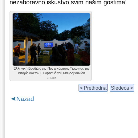
nezaboravno iskustvo svim našim gostima!
Ελληνική Βραδιά στην Ποντγκόριτσα: Τιμώντας την
Ιστορία και τον Ελληνισμό του Μαυροβουνίου
3 Slike
< Prethodna
Sledeća >
Nazad