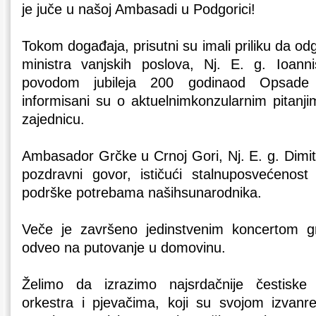
je juče u našoj Ambasadi u Podgorici!
Tokom događaja, prisutni su imali priliku da o
ministra vanjskih poslova, Nj. E. g. Ioanni
povodom jubileja 200 godinaod Opsade 
informisani su o aktuelnimkonzularnim pitanj
zajednicu.
Ambasador Grčke u Crnoj Gori, Nj. E. g. Dimitr
pozdravni govor, ističući stalnuposvećeno
podrške potrebama našihsunarodnika.
Veče je završeno jedinstvenim koncertom g
odveo na putovanje u domovinu.
Želimo da izrazimo najsrdačnije čestiske 
orkestra i pjevačima, koji su svojom izvanr