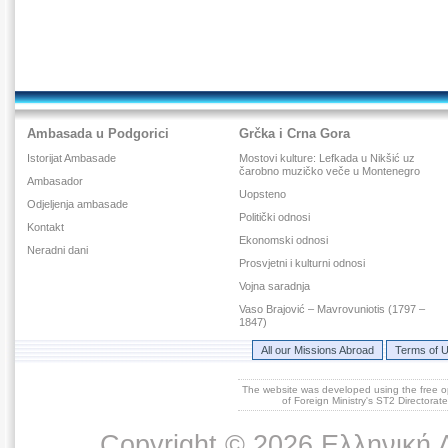
Ambasada u Podgorici
Grčka i Crna Gora
Istorijat Ambasade
Mostovi kulture: Lefkada u Nikšić uz
čarobno muzičko veče u Montenegro
Ambasador
Uopsteno
Odjeljenja ambasade
Politički odnosi
Kontakt
Ekonomski odnosi
Neradni dani
Prosvjetni i kulturni odnosi
Vojna saradnja
Vaso Brajović – Mavrovuniotis (1797 –
1847)
All our Missions Abroad
Terms of 
The website was developed using the free 
of Foreign Ministry's ST2 Directora
Copyright © 2026 Ελληνική