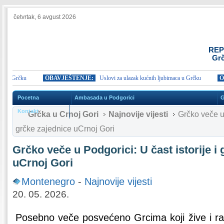
četvrtak, 6 avgust 2026
REP
Grč
u Grčku
OBAVJEŠTENJE:
Uslovi za ulazak kućnih ljubimaca u Grčku
OBA
Pocetna
Ambasada u Podgorici
G
Kontakt
Grčka u Crnoj Gori
Najnovije vijesti
Grčko veče u P
grčke zajednice uCrnoj Gori
Grčko veče u Podgorici: U čast istorije i
uCrnoj Gori
Montenegro
-
Najnovije vijesti
20. 05. 2026.
Posebno veče posvećeno Grcima koji žive i r