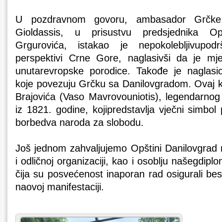
U pozdravnom govoru, ambasador Grčke,
Gioldassis, u prisustvu predsjednika Op
Grgurovića, istakao je nepokolebljivupo
perspektivi Crne Gore, naglasivši da je mj
unutarevropske porodice. Takođe je naglasio
koje povezuju Grčku sa Danilovgradom. Ovaj k
Brajovića (Vaso Mavrovouniotis), legendarno
iz 1821. godine, kojipredstavlja vječni simbol p
borbedva naroda za slobodu.
Još jednom zahvaljujemo Opštini Danilovgrad
i odličnoj organizaciji, kao i osoblju našegdip
čija su posvećenost inaporan rad osigurali b
naovoj manifestaciji.