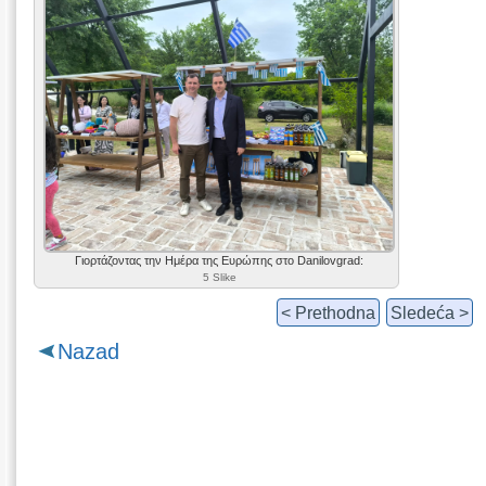
Γιορτάζοντας την Ημέρα της Ευρώπης στο Danilovgrad:
5 Slike
< Prethodna
Sledeća >
Nazad