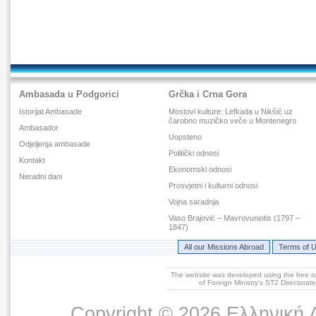
Ambasada u Podgorici
Grčka i Crna Gora
Istorijat Ambasade
Mostovi kulture: Lefkada u Nikšić uz
čarobno muzičko veče u Montenegro
Ambasador
Uopsteno
Odjeljenja ambasade
Politički odnosi
Kontakt
Ekonomski odnosi
Neradni dani
Prosvjetni i kulturni odnosi
Vojna saradnja
Vaso Brajović – Mavrovuniotis (1797 –
1847)
All our Missions Abroad
Terms of 
The website was developed using the free 
of Foreign Ministry's ST2 Directora
Copyright © 2026 Ελληνική