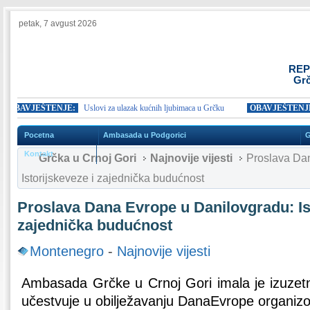
petak, 7 avgust 2026
REP
Grč
BAVJEŠTENJE:
Uslovi za ulazak kućnih ljubimaca u Grčku
OBAVJEŠTENJE:
Pocetna
Ambasada u Podgorici
G
Kontakt
Grčka u Crnoj Gori
Najnovije vijesti
Proslava Dan
Istorijskeveze i zajednička budućnost
Proslava Dana Evrope u Danilovgradu: Ist
zajednička budućnost
Montenegro
-
Najnovije vijesti
Ambasada Grčke u Crnoj Gori imala je izuzetn
učestvuje u obilježavanju DanaEvrope organiz