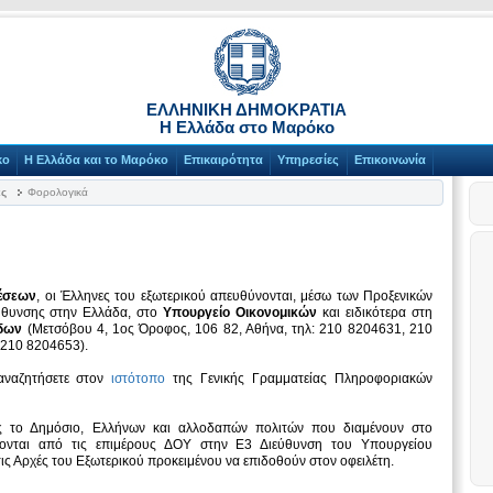
ΕΛΛΗΝΙΚΗ ΔΗΜΟΚΡΑΤΙΑ
Η Ελλάδα στο Μαρόκο
κο
Η Ελλάδα και το Μαρόκο
Επικαιρότητα
Υπηρεσίες
Επικοινωνία
ες
Φορολογικά
έσεων
, οι Έλληνες του εξωτερικού απευθύνονται, μέσω των Προξενικών
ύθυνσης στην Ελλάδα, στο
Υπουργείο Οικονομικών
και ειδικότερα στη
όδων
(Μετσόβου 4, 1ος Όροφος, 106 82, Αθήνα, τηλ: 210 8204631, 210
 210 8204653).
αναζητήσετε στον
ιστότοπο
της Γενικής Γραμματείας Πληροφοριακών
 το Δημόσιο, Ελλήνων και αλλοδαπών πολιτών που διαμένουν στο
λλονται από τις επιμέρους ΔΟΥ στην Ε3 Διεύθυνση του Υπουργείου
στις Αρχές του Εξωτερικού προκειμένου να επιδοθούν στον οφειλέτη.