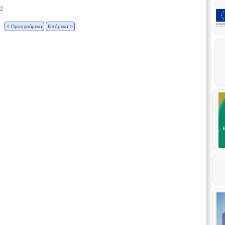
12
< Προηγούμενα
Επόμενα >