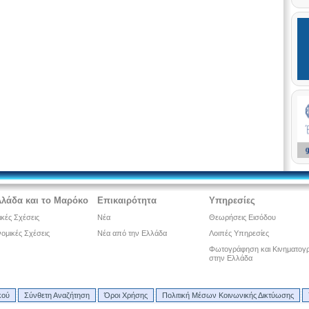
λλάδα και το Μαρόκο
Επικαιρότητα
Υπηρεσίες
ικές Σχέσεις
Νέα
Θεωρήσεις Εισόδου
ομικές Σχέσεις
Νέα από την Ελλάδα
Λοιπές Υπηρεσίες
Φωτογράφηση και Κινηματογ
στην Ελλάδα
κού
Σύνθετη Αναζήτηση
Όροι Χρήσης
Πολιτική Μέσων Κοινωνικής Δικτύωσης