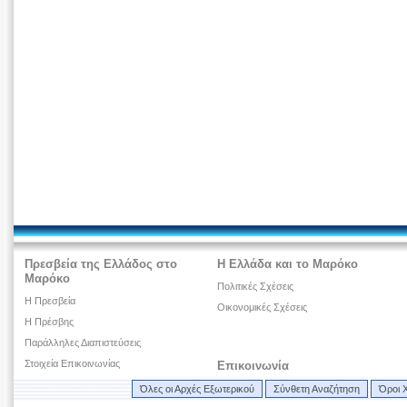
Πρεσβεία της Ελλάδος στο
Η Ελλάδα και το Μαρόκο
Μαρόκο
Πολιτικές Σχέσεις
Η Πρεσβεία
Οικονομικές Σχέσεις
Η Πρέσβης
Παράλληλες Διαπιστεύσεις
Στοιχεία Επικοινωνίας
Επικοινωνία
Όλες οι Αρχές Εξωτερικού
Σύνθετη Αναζήτηση
Όροι 