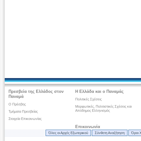
Πρεσβεία της Ελλάδος στον
Η Ελλάδα και ο Παναμάς
Παναμά
Πολιτικές Σχέσεις
Ο Πρέσβης
Μορφωτικές, Πολιτιστικές Σχέσεις και
Απόδημος Ελληνισμός
Τμήματα Πρεσβείας
Στοιχεία Επικοινωνίας
Επικοινωνία
Όλες οι Αρχές Εξωτερικού
Σύνθετη Αναζήτηση
Όροι 