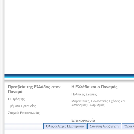
Πρεσβεία της Ελλάδος στον
Η Ελλάδα και ο Παναμάς
Παναμά
Πολιτικές Σχέσεις
Ο Πρέσβης
Μορφωτικές, Πολιτιστικές Σχέσεις και
Απόδημος Ελληνισμός
Τμήματα Πρεσβείας
Στοιχεία Επικοινωνίας
Επικοινωνία
Όλες οι Αρχές Εξωτερικού
Σύνθετη Αναζήτηση
Όροι 