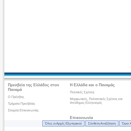
Πρεσβεία της Ελλάδος στον
Η Ελλάδα και ο Παναμάς
Παναμά
Πολιτικές Σχέσεις
Ο Πρέσβης
Μορφωτικές, Πολιτιστικές Σχέσεις και
Απόδημος Ελληνισμός
Τμήματα Πρεσβείας
Στοιχεία Επικοινωνίας
Επικοινωνία
Όλες οι Αρχές Εξωτερικού
Σύνθετη Αναζήτηση
Όροι 