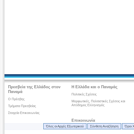
Πρεσβεία της Ελλάδος στον
Η Ελλάδα και ο Παναμάς
Παναμά
Πολιτικές Σχέσεις
Ο Πρέσβης
Μορφωτικές, Πολιτιστικές Σχέσεις και
Απόδημος Ελληνισμός
Τμήματα Πρεσβείας
Στοιχεία Επικοινωνίας
Επικοινωνία
Όλες οι Αρχές Εξωτερικού
Σύνθετη Αναζήτηση
Όροι 