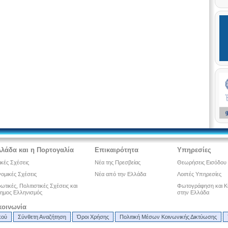
λλάδα και η Πορτογαλία
Επικαιρότητα
Υπηρεσίες
ικές Σχέσεις
Νέα της Πρεσβείας
Θεωρήσεις Εισόδου
ομικές Σχέσεις
Νέα από την Ελλάδα
Λοιπές Υπηρεσίες
τικές, Πολιτιστικές Σχέσεις και
Φωτογράφηση και Κ
ημος Ελληνισμός
στην Ελλάδα
κοινωνία
κού
Σύνθετη Αναζήτηση
Όροι Χρήσης
Πολιτική Μέσων Κοινωνικής Δικτύωσης