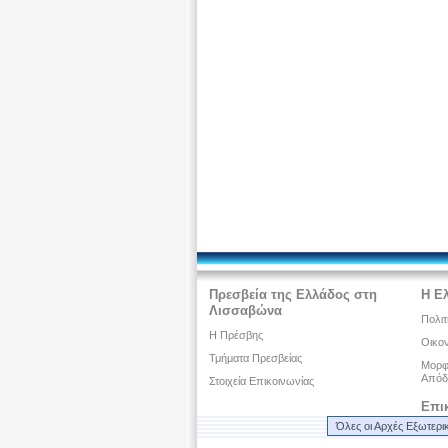
Πρεσβεία της Ελλάδος στη
Η Ε
Λισσαβώνα
Πολιτ
Η Πρέσβης
Οικον
Τμήματα Πρεσβείας
Μορφω
Απόδ
Στοιχεία Επικοινωνίας
Επι
Όλες οι Αρχές Εξωτερι