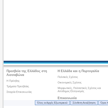
Πρεσβεία της Ελλάδος στη
Η Ελλάδα και η Πορτογαλία
Λισσαβώνα
Πολιτικές Σχέσεις
Η Πρέσβης
Οικονομικές Σχέσεις
Τμήματα Πρεσβείας
Μορφωτικές, Πολιτιστικές Σχέσεις και
Απόδημος Ελληνισμός
Στοιχεία Επικοινωνίας
Επικοινωνία
Όλες οι Αρχές Εξωτερικού
Σύνθετη Αναζήτηση
Όροι 