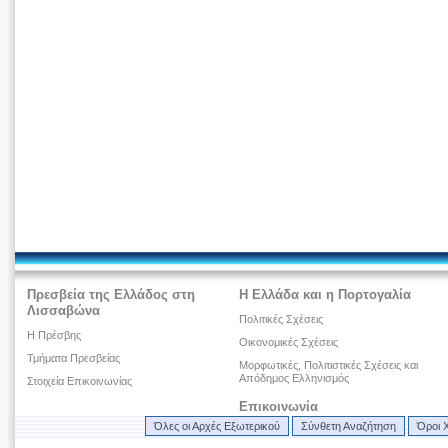
Πρεσβεία της Ελλάδος στη
Η Ελλάδα και η Πορτογαλία
Λισσαβώνα
Πολιτικές Σχέσεις
Η Πρέσβης
Οικονομικές Σχέσεις
Τμήματα Πρεσβείας
Μορφωτικές, Πολιτιστικές Σχέσεις και
Απόδημος Ελληνισμός
Στοιχεία Επικοινωνίας
Επικοινωνία
Όλες οι Αρχές Εξωτερικού
Σύνθετη Αναζήτηση
Όροι 