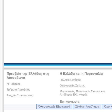
Πρεσβεία της Ελλάδος στη
Η Ελλάδα και η Πορτογαλία
Λισσαβώνα
Πολιτικές Σχέσεις
Η Πρέσβης
Οικονομικές Σχέσεις
Τμήματα Πρεσβείας
Μορφωτικές, Πολιτιστικές Σχέσεις και
Απόδημος Ελληνισμός
Στοιχεία Επικοινωνίας
Επικοινωνία
Όλες οι Αρχές Εξωτερικού
Σύνθετη Αναζήτηση
Όροι 