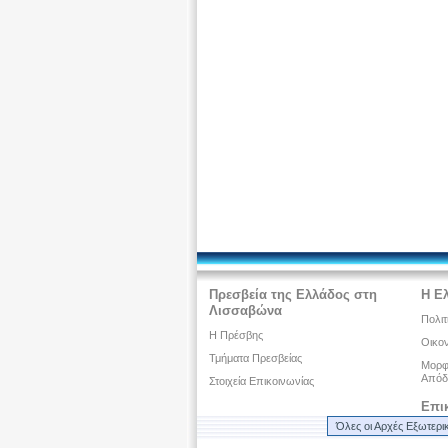
Πρεσβεία της Ελλάδος στη
Η Ε
Λισσαβώνα
Πολιτ
Η Πρέσβης
Οικον
Τμήματα Πρεσβείας
Μορφω
Απόδ
Στοιχεία Επικοινωνίας
Επι
Όλες οι Αρχές Εξωτερι