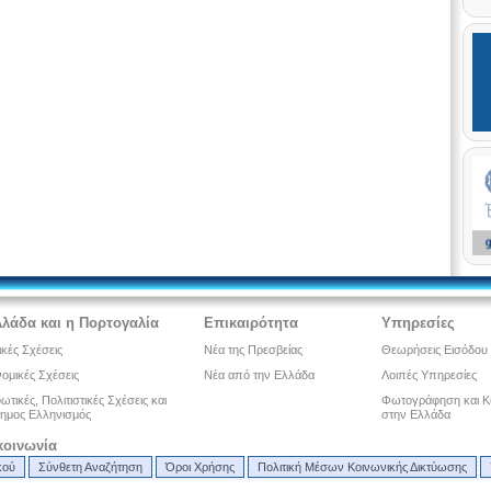
λλάδα και η Πορτογαλία
Επικαιρότητα
Υπηρεσίες
ικές Σχέσεις
Νέα της Πρεσβείας
Θεωρήσεις Εισόδου
ομικές Σχέσεις
Νέα από την Ελλάδα
Λοιπές Υπηρεσίες
τικές, Πολιτιστικές Σχέσεις και
Φωτογράφηση και Κ
ημος Ελληνισμός
στην Ελλάδα
κοινωνία
κού
Σύνθετη Αναζήτηση
Όροι Χρήσης
Πολιτική Μέσων Κοινωνικής Δικτύωσης