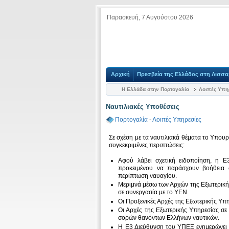
Παρασκευή, 7 Αυγούστου 2026
Αρχική
Πρεσβεία της Ελλάδος στη Λισσ
Η Ελλάδα στην Πορτογαλία
Λοιπές Υπη
Ναυτιλιακές Υποθέσεις
Πορτογαλία
-
Λοιπές Υπηρεσίες
Σε σχέση με τα ναυτιλιακά θέματα το Υπουρ
συγκεκριμένες περιπτώσεις:
Αφού λάβει σχετική ειδοποίηση, η Ε
προκειμένου να παράσχουν βοήθεια 
περίπτωση ναυαγίου.
Μεριμνά μέσω των Αρχών της Εξωτερική
σε συνεργασία με το ΥΕΝ.
Οι Προξενικές Αρχές της Εξωτερικής Υπ
Οι Αρχές της Εξωτερικής Υπηρεσίας σε
σορών θανόντων Ελλήνων ναυτικών.
Η Ε3 Διεύθυνση του ΥΠΕΞ ενημερώνει τ